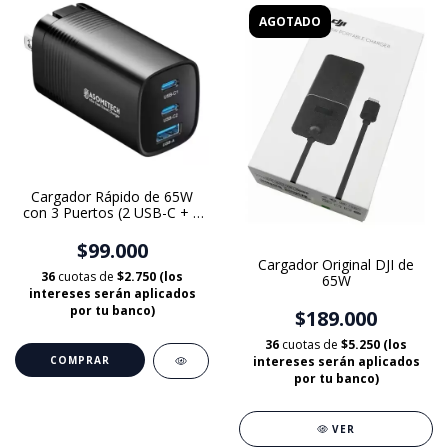
AGOTADO
Cargador Rápido de 65W
con 3 Puertos (2 USB-C + 1
USB-A) – Compatible con
Drones, Móviles, Tablets y
$99.000
Laptops
Cargador Original DJI de
36
cuotas de
$2.750 (los
65W
intereses serán aplicados
por tu banco)
$189.000
36
cuotas de
$5.250 (los
intereses serán aplicados
por tu banco)
VER