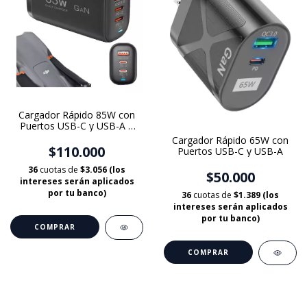
Cargador Rápido 85W con
Puertos USB-C y USB-A –
Compatible con Drones DJI
Cargador Rápido 65W con
y Más
$110.000
Puertos USB-C y USB-A
36
cuotas de
$3.056 (los
$50.000
intereses serán aplicados
por tu banco)
36
cuotas de
$1.389 (los
intereses serán aplicados
por tu banco)
COMPRAR