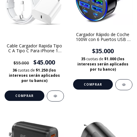
Cargador Rápido de Coche
100W con 6 Puertos USB –
Compatible con iPhone,
Cable Cargador Rapida Tipo
Xiaomi, Samsung y Más
$35.000
C A Tipo C Para iPhone 15
16 iPad
35
cuotas de
$1.000 (los
$45.000
$55.000
intereses serán aplicados
por tu banco)
36
cuotas de
$1.250 (los
intereses serán aplicados
por tu banco)